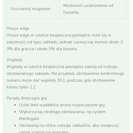
Możliwość uzależnienia od
Uczciwość rozgrywki
hazardu
House edge
House edge w ruletce bezpieczna pieniądze różni się w
zależności od typu zakładu, jednak zazwyczaj wynosi około 2-
3% dla gracza i około 5% dla kasyna.
Wypłaty
Wypłaty w ruletce bezpieczna pieniądze zależą od rodzaju
obstawianego zakładu. Na przykład, obstawienie konkretnego
numeru może dać wypłatę 35:1, podczas gdy obstawienie
koloru tylko 1:1.
Porady dotyczące gry
Ustal limit wydatków przed rozpoczęciem gry
Wykorzystaj strategię obstawiania, np.system
Martingale
Obstawiaj na różne rodzaje zakładów, aby zwiększyć
swoje szanse na wygraną