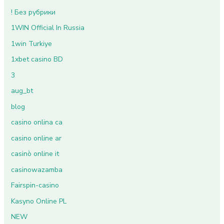
! Без рубрики
1WIN Official In Russia
1win Turkiye
1xbet casino BD
3
aug_bt
blog
casino onlina ca
casino online ar
casinò online it
casinowazamba
Fairspin-casino
Kasyno Online PL
NEW