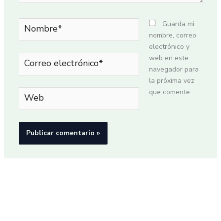
Nombre*
Guarda mi
nombre, correo
electrónico y
Correo
web en este
electrónico*
navegador para
la próxima vez
que comente.
Web