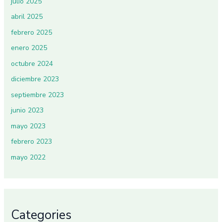
julio 2025
abril 2025
febrero 2025
enero 2025
octubre 2024
diciembre 2023
septiembre 2023
junio 2023
mayo 2023
febrero 2023
mayo 2022
Categories