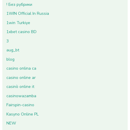
! Без рубрики
1WIN Official In Russia
1win Turkiye
1xbet casino BD
3
aug_bt
blog
casino onlina ca
casino online ar
casinò online it
casinowazamba
Fairspin-casino
Kasyno Online PL
NEW