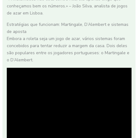
conheçamos bem os números.» – João Silva, analista de jogos
de azar em Lisboa.
Estratégias que funcionam: Martingale, D’Alembert e sistemas
de aposta
Embora a roleta seja um jogo de azar, vários sistemas foram
concebidos para tentar reduzir a margem da casa. Dois deles
são populares entre os jogadores portugueses: o Martingale e
o D’Alembert.