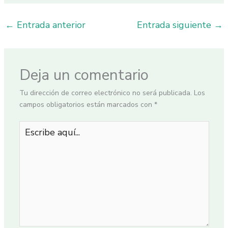
←
Entrada anterior
Entrada siguiente
→
Deja un comentario
Tu dirección de correo electrónico no será publicada.
Los
campos obligatorios están marcados con
*
Escribe
aquí...