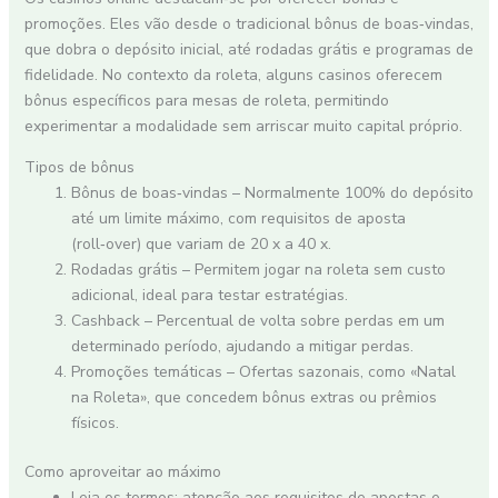
promoções. Eles vão desde o tradicional bônus de boas‑vindas,
que dobra o depósito inicial, até rodadas grátis e programas de
fidelidade. No contexto da roleta, alguns casinos oferecem
bônus específicos para mesas de roleta, permitindo
experimentar a modalidade sem arriscar muito capital próprio.
Tipos de bônus
Bônus de boas‑vindas – Normalmente 100% do depósito
até um limite máximo, com requisitos de aposta
(roll‑over) que variam de 20 x a 40 x.
Rodadas grátis – Permitem jogar na roleta sem custo
adicional, ideal para testar estratégias.
Cashback – Percentual de volta sobre perdas em um
determinado período, ajudando a mitigar perdas.
Promoções temáticas – Ofertas sazonais, como «Natal
na Roleta», que concedem bônus extras ou prêmios
físicos.
Como aproveitar ao máximo
Leia os termos: atenção aos requisitos de apostas e