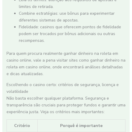
limites de retirada.
Combine estratégias: use bônus para experimentar
diferentes sistemas de apostas.
Fidelidade: casinos que oferecem pontos de fidelidade
podem ser trocados por bônus adicionais ou outras
recompensas.
Para quem procura realmente ganhar dinheiro na roleta em
casino online, vale a pena visitar sites como ganhar dinheiro na
roleta em casino online, onde encontrará análises detalhadas
e dicas atualizadas.
Escolhendo o casino certo: critérios de segurança, licença e
volatilidade
Não basta escolher qualquer plataforma. Segurança e
transparência são cruciais para proteger fundos e garantir uma
experiência justa. Veja os critérios mais importantes:
Critério
Porquê é importante