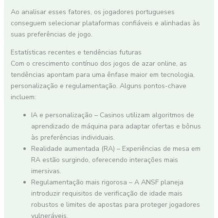
Ao analisar esses fatores, os jogadores portugueses
conseguem selecionar plataformas confiáveis e alinhadas às
suas preferências de jogo.
Estatísticas recentes e tendências futuras
Com o crescimento contínuo dos jogos de azar online, as
tendências apontam para uma ênfase maior em tecnologia,
personalização e regulamentação. Alguns pontos-chave
incluem:
IA e personalização – Casinos utilizam algoritmos de
aprendizado de máquina para adaptar ofertas e bônus
às preferências individuais.
Realidade aumentada (RA) – Experiências de mesa em
RA estão surgindo, oferecendo interações mais
imersivas.
Regulamentação mais rigorosa – A ANSF planeja
introduzir requisitos de verificação de idade mais
robustos e limites de apostas para proteger jogadores
vulneráveis.