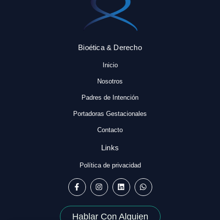
Bioética & Derecho
Inicio
Nosotros
Padres de Intención
Portadoras Gestacionales
Contacto
Links
Política de privacidad
F
I
L
W
a
n
i
h
c
s
n
a
e
t
k
t
b
a
e
s
Hablar Con Alguien
o
g
d
a