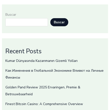
Buscar
Buscar
Recent Posts
Kumar Dünyasında Kazanmanın Gizemli Yolları
Как Изменения в Глобальной Экономике Влияют на Личные
Финансы
Golden Pand Review 2025 Ervaringen, Premie &
Betrouwbaarheid
Finest Bitcoin Casino: A Comprehensive Overview