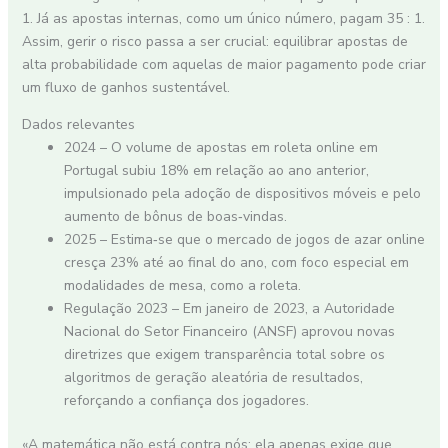
1. Já as apostas internas, como um único número, pagam 35 : 1.
Assim, gerir o risco passa a ser crucial: equilibrar apostas de
alta probabilidade com aquelas de maior pagamento pode criar
um fluxo de ganhos sustentável.
Dados relevantes
2024 – O volume de apostas em roleta online em
Portugal subiu 18% em relação ao ano anterior,
impulsionado pela adoção de dispositivos móveis e pelo
aumento de bônus de boas‑vindas.
2025 – Estima‑se que o mercado de jogos de azar online
cresça 23% até ao final do ano, com foco especial em
modalidades de mesa, como a roleta.
Regulação 2023 – Em janeiro de 2023, a Autoridade
Nacional do Setor Financeiro (ANSF) aprovou novas
diretrizes que exigem transparência total sobre os
algoritmos de geração aleatória de resultados,
reforçando a confiança dos jogadores.
«A matemática não está contra nós; ela apenas exige que